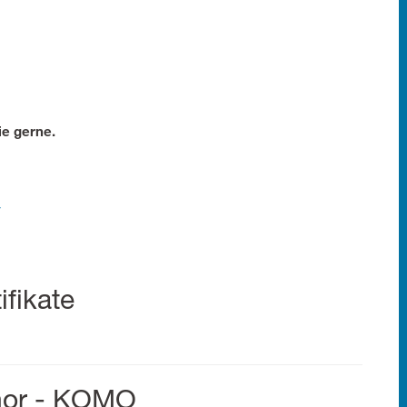
ie gerne.
v
ifikate
enor - KOMO