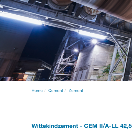
Home
Cement
Zement
Wittekindzement - CEM II/A-LL 42,5